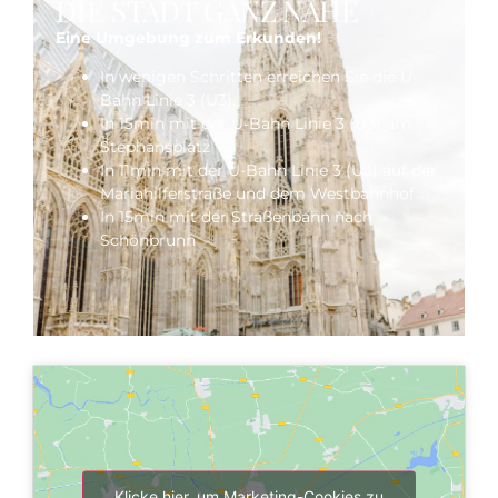
DIE STADT GANZ NAHE
Eine Umgebung zum Erkunden!
In wenigen Schritten erreichen Sie die U-
Bahn Linie 3 (U3).
In 15min mit der U-Bahn Linie 3 (U3) am
Stephansplatz
In 11min mit der U-Bahn Linie 3 (U3) auf der
Mariahilferstraße und dem Westbahnhof
In 15min mit der Straßenbahn nach
Schönbrunn
Klicke hier, um Marketing-Cookies zu