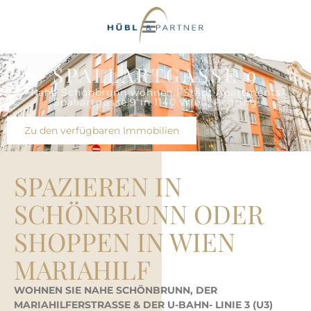
S09
SPALLARTGASSE 9
Nahe Schönbrunn wohnen | Stadt Apartments
Spallartgasse 9 in 1140 Wien, Penzing
Zu den verfügbaren Immobilien
SPAZIEREN IN
SCHÖNBRUNN ODER
SHOPPEN IN WIEN
MARIAHILF
WOHNEN SIE NAHE SCHÖNBRUNN, DER
MARIAHILFERSTRASSE & DER U-BAHN- LINIE 3 (U3)