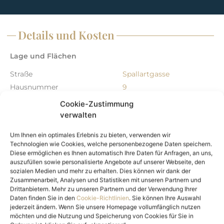
Di
Di
Details und Kosten
Di
Di
Lage und Flächen
Di
Di
Straße
Spallartgasse
Di
Hausnummer
9
Di
PLZ
1140
Cookie-Zustimmung
Ort
Wien
verwalten
Objektart
Parken
Um Ihnen ein optimales Erlebnis zu bieten, verwenden wir
Objekttyp
Doppelgarage
Technologien wie Cookies, welche personenbezogene Daten speichern.
Nutzungsart
Wohnen
Diese ermöglichen es Ihnen automatisch Ihre Daten für Anfragen, an uns,
auszufüllen sowie personalisierte Angebote auf unserer Webseite, den
Vermarktungsart
Mieten
sozialen Medien und mehr zu erhalten. Dies können wir dank der
Zusammenarbeit, Analysen und Statistiken mit unseren Partnern und
Objekt Details
Drittanbietern. Mehr zu unseren Partnern und der Verwendung Ihrer
Daten finden Sie in den
Cookie-Richtlinien
. Sie können Ihre Auswahl
ImmoNr.
5839_Stapelparker_AP
jederzeit ändern. Wenn Sie unsere Homepage vollumfänglich nutzen
Immobilie ist verfügbar ab
sofort
möchten und die Nutzung und Speicherung von Cookies für Sie in