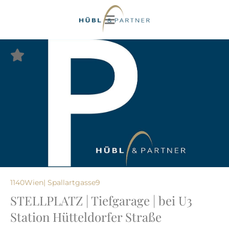
1140
Wien
| Spallartgasse
9
STELLPLATZ | Tiefgarage | bei U3
Station Hütteldorfer Straße