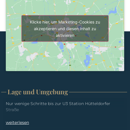
Klicke hier, um Marketing-Cookies zu
akzeptieren und diesen Inhalt zu
aktivieren
Lage und Umgebung
Nur wenige Schritte bis zur U3 Station Hütteldorfer
Di
Straße
Di
Di
weiterlesen
Di