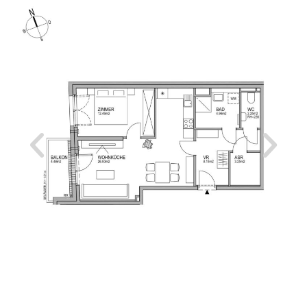
Dusche und Waschmaschinenanschluss sowie ein
getrenntes WC mit Handwaschbecken und ein
Abstellraum vervollständigen die Wohnung. Für ein
ganzjährig angenehm temperiertes Raumklima sorgen
die Bauteilaktivierung und die funkgesteuerte, elektrische
Außenbeschattung. Ergänzt wird der Wohnkomfort durch
hochwertige 3-fach isolierte Holz-Alu-Fenster, die Ruhe im
Innenraum schaffen.
Ein Garagenstellplatz kann, je nach Verfügbarkeit, optional
erworben werden.
Jeder Wohnung ist ein eigener Einlagerungsraum
zugewiesen.
GEHOBENE AUSSTATTUNG:
Ihr Zuhause wird zum Wohlfühlort mit gehobener
Ausstattung für höchste Ansprüche!
Edles Eichenparkett, ausgewählte Materialien und ein
Raumklima, das sich das ganze Jahr über angenehm
anfühlt. Sanft kühlend im Sommer, gleichmäßig
wärmend im Winter, ganz ohne spürbaren Luftzug. Die
Bauteilaktivierung temperiert über die gesamte