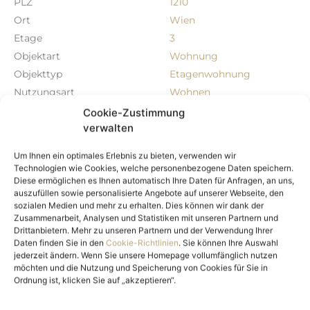
PLZ
1210
Marchfeldkanal – welcher mit seinen breiten Wegen, am
Ort
Wien
Gerasdorfer Badeteich vorbei bis zum barocken Schloß
Etage
3
Hof führt. Das Erholungsgebiet Donauinsel & alte Donau
Objektart
Wohnung
mit unzähligen Freizeitaktivitäten sowie
unterschiedlichster Gastronomie ist in rund 15 min
Objekttyp
Etagenwohnung
erreichbar. Eine Lage für Menschen mit Anspruch an die
Nutzungsart
Wohnen
Stadt und ihre Lebensqualität.
Vermarktungsart
Kaufen
Cookie-Zustimmung
GEHREICHWEITE - 15MIN UMKREIS:
verwalten
Objektflächen
Wenige Schritte entfernt befindet sich die
Straßenbahnlinie 31. Diese fährt über den Verkehrsknoten
Um Ihnen ein optimales Erlebnis zu bieten, verwenden wir
Wohnfläche
57,87 m²
Technologien wie Cookies, welche personenbezogene Daten speichern.
Floridsdorf (S-Bahn und U6) weiter bis ins Stadtzentrum
Freifläche
4,46 m²
Diese ermöglichen es Ihnen automatisch Ihre Daten für Anfragen, an uns,
zur U2-Station Schottenring. In unmittelbarer Umgebung
Kellerfläche
5,09 m²
auszufüllen sowie personalisierte Angebote auf unserer Webseite, den
liegen zahlreiche Nahversorger wie Billa, Lidl, Hofer,
sozialen Medien und mehr zu erhalten. Dies können wir dank der
Anzahl Zimmer
2
Eurospar und Penny. Die idyllische Amtsstraße mit
Zusammenarbeit, Analysen und Statistiken mit unseren Partnern und
traditionellen Heurigen und Restaurants ist in rund fünf
Anzahl Schlafzimmer
1
Drittanbietern. Mehr zu unseren Partnern und der Verwendung Ihrer
Minuten zu Fuß erreichbar. Das Einkaufszentrum
Daten finden Sie in den
Cookie-Richtlinien
. Sie können Ihre Auswahl
Anzahl Badezimmer
1
jederzeit ändern. Wenn Sie unsere Homepage vollumfänglich nutzen
Trillerpark mit vielfältigem Einzelhandel liegt etwa acht
Anzahl sep. WC
1
möchten und die Nutzung und Speicherung von Cookies für Sie in
Gehminuten entfernt. In rund 15 Minuten erreicht man die
Ordnung ist, klicken Sie auf „akzeptieren“.
Balkone
1
moderne Klinik Floridsdorf, die S-Bahn-Station Brünner
Straße sowie das Shopping Center Nord. Im nahen Umfeld
Balkon-/Terrassenfläche
4,46 m²