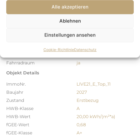
befinden sich außerdem Schulen, Kindergärten,
Ausstattung
Alle akzeptieren
Spielplätze, Hausärzte, Apotheken, Banken und weitere
Einrichtungen für den täglichen Bedarf.
Boden
Fliesen, Parkett
Ablehnen
Befeuerung
Luft-Wärmepumpe,
Warmwasser-
Einstellungen ansehen
Elektroheizung
Heizungsart
Zentralheizung
Cookie-Richtlinie
Datenschutz
Fahrstuhl
Personenaufzug
Fahrradraum
ja
Objekt Details
ImmoNr.
LIVE21_E_Top_11
Baujahr
2027
Zustand
Erstbezug
HWB-Klasse
A
HWB-Wert
20,00 kWh/(m²*a)
fGEE-Wert
0,68
fGEE-Klasse
A+