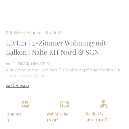
1210
Wien
| Brünner Straße
114
LIVE21 | 2-Zimmer Wohnung mit
Balkon | Nahe KH Nord & SCN
WICHTIGER HINWEIS:
Alle Wohnungen und den 3D Wohnungsfinder finden Sie
unter www.live21.at
weiterlesen
LIVE21 – Freifinanzierte Premium-Wohnungen in
Floridsdorf
PROVISIONSFREI | FERTIGSTELLUNG: 2027
Im familienfreundlichen Floridsdorf – nahe dem Shopping
Kaufpreis
Zimmer
Wohnfläche
Center Nord und der modernen Klinik Floridsdorf –
360.000 €
2
58 m²
errichtet HÜBL & PARTNER 27 freifinanzierte,
provisionsfreie Eigentumswohnungen auf Eigengrund.