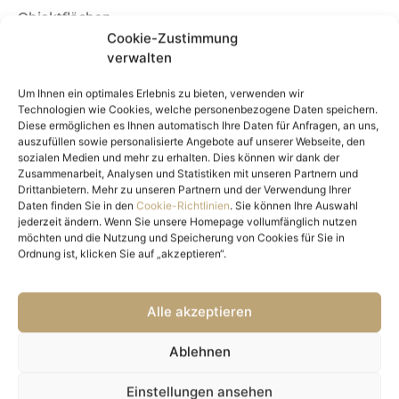
Hundezone am Wasser.
Objektflächen
In wenigen Minuten erreichen Sie den Stadtwanderwegs
Cookie-Zustimmung
10
Wohnfläche
64,4 m²
verwalten
15 min zum Motorikpark
Freifläche
6,96 m²
Um Ihnen ein optimales Erlebnis zu bieten, verwenden wir
Kellerfläche
3,36 m²
- mit dem Rad:
Technologien wie Cookies, welche personenbezogene Daten speichern.
4 min zum Hirschstettner Badeteich, welcher zahlreiche
Anzahl Zimmer
3
Diese ermöglichen es Ihnen automatisch Ihre Daten für Anfragen, an uns,
Erholungsmöglichkeiten, Spielplätze und eine Hundezone
Anzahl Schlafzimmer
2
auszufüllen sowie personalisierte Angebote auf unserer Webseite, den
am Wasser bietet
sozialen Medien und mehr zu erhalten. Dies können wir dank der
Anzahl Badezimmer
1
5 min zum Motorikpark
Zusammenarbeit, Analysen und Statistiken mit unseren Partnern und
Anzahl sep. WC
1
6 min zu den Blumengärten Hirschstetten, welche im
Drittanbietern. Mehr zu unseren Partnern und der Verwendung Ihrer
Daten finden Sie in den
Cookie-Richtlinien
. Sie können Ihre Auswahl
Winter einen wunderschönen Weihnachtsmarkt
Balkone
1
jederzeit ändern. Wenn Sie unsere Homepage vollumfänglich nutzen
beheimatet.
Balkon-/Terrassenfläche
6,96 m²
möchten und die Nutzung und Speicherung von Cookies für Sie in
8-15 min mit dem Rad bei der U-Bahn-Linie 1 (U1), U-Bahn-
Ordnung ist, klicken Sie auf „akzeptieren“.
Ausstattung
Linie 2 (U2) oder S-Bahn Station Erzherzog-Karl-Straße,
sowie S-Bahn Station Hirschstetten Bahnhof
Boden
Fliesen, Parkett
11 min zum Gewerbepark Stadlau mit unzähligen
Alle akzeptieren
Befeuerung
Luft-Wärmepumpe
Einkaufsmöglichkeiten
16 min zur Klinik Donaustadt
Heizungsart
Zentralheizung
Ablehnen
17 min am Badeteich Süßenbrunn
Fahrradraum
ja
-mit den öffentlichen Verkehrsmitteln:
Einstellungen ansehen
Objekt Details