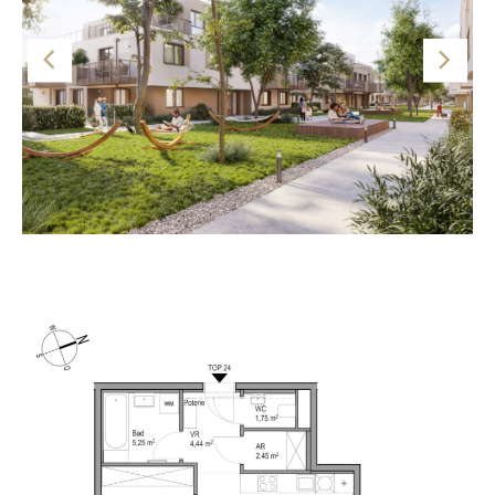
www.amrain.at.
// DAS PROJEKT AM RAIN 6
Wohnen Sie nahe dem Badeteich Hirschstetten und
erreichen Sie öffentlich in 35min den Stephansplatz!
Das Premium-Wohnprojekt von HÜBL & PARTNER, liegt
eingebettet zwischen Stadt und Natur, nahe dem
Badeteich Hirschstetten und begeistert mit seiner rund
4.700m² grünen Anger-Allee.
Die Spazierwege verbinden, gesäumt von Blütenhecken,
Blumen und Bäumen, die 157 Wohnungen, welche auf
zehn Stiegen aufgeteilt sind. Der perfekte Ort für
Naturbegeisterte und Stadtfans zugleich, in jeder
Grundriss
Altersgruppe.
In dem Premium-Projekt entsteht aus Naturelementen
und moderner, zeitloser Architektur ein Wohnambiente
von herausragender Qualität. Mit der Farbpalette aus
sanften Sandtönen und Perlbeige schafft HÜBL &
PARTNER einen Ort des Wohlbefindens und der
Begegnung. Die Farben harmonieren perfekt mit dem
vielseitig begrünten Garten und seinen Spazierwegen
sowie Sitzgelegenheiten.