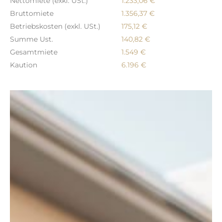
Nettomiete (exkl. USt.)
1.233,06 €
Bruttomiete
1.356,37 €
Betriebskosten (exkl. USt.)
175,12 €
Summe Ust.
140,82 €
Gesamtmiete
1.549 €
Kaution
6.196 €