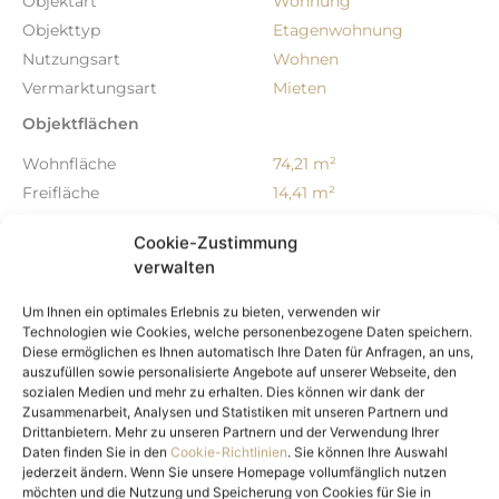
Objektart
Wohnung
Südost-Tangente A23 und zur Donauuferautobahn A22.
Objekttyp
Etagenwohnung
Nutzungsart
Wohnen
Vermarktungsart
Mieten
Objektflächen
Wohnfläche
74,21 m²
Freifläche
14,41 m²
Kellerfläche
1,76 m²
Cookie-Zustimmung
Anzahl Zimmer
3
verwalten
Anzahl Schlafzimmer
2
Anzahl Badezimmer
1
Um Ihnen ein optimales Erlebnis zu bieten, verwenden wir
Technologien wie Cookies, welche personenbezogene Daten speichern.
Anzahl sep. WC
1
Diese ermöglichen es Ihnen automatisch Ihre Daten für Anfragen, an uns,
Balkon-/Terrassenfläche
14,41 m²
auszufüllen sowie personalisierte Angebote auf unserer Webseite, den
sozialen Medien und mehr zu erhalten. Dies können wir dank der
Loggien
1
Zusammenarbeit, Analysen und Statistiken mit unseren Partnern und
Ausstattung
Drittanbietern. Mehr zu unseren Partnern und der Verwendung Ihrer
Daten finden Sie in den
Cookie-Richtlinien
. Sie können Ihre Auswahl
Boden
Fliesen, Parkett
jederzeit ändern. Wenn Sie unsere Homepage vollumfänglich nutzen
möchten und die Nutzung und Speicherung von Cookies für Sie in