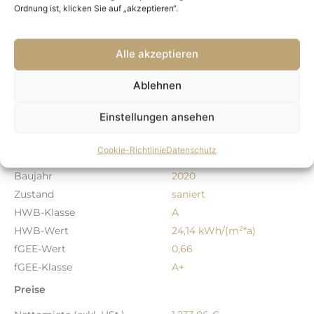
Befeuerung
Erdwärme
Ordnung ist, klicken Sie auf „akzeptieren“.
Heizungsart
Fußbodenheizung
Fahrradraum
ja
Alle akzeptieren
Kabelanschluss
ja
Seniorengerecht
ja
Ablehnen
Keller
voll unterkellert
Objekt Details
Einstellungen ansehen
ImmoNr.
8873
Cookie-Richtlinie
Datenschutz
Immobilie ist verfügbar ab
ab sofort
Baujahr
2020
Zustand
saniert
HWB-Klasse
A
HWB-Wert
24,14 kWh/(m²*a)
fGEE-Wert
0,66
fGEE-Klasse
A+
Preise