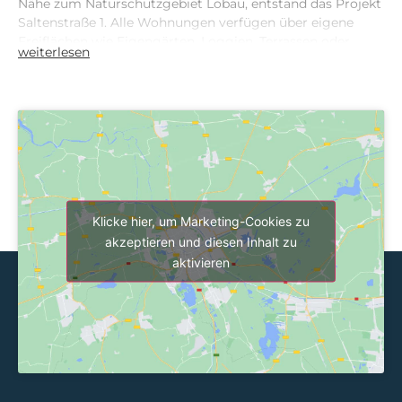
Nähe zum Naturschutzgebiet Lobau, entstand das Projekt
Saltenstraße 1. Alle Wohnungen verfügen über eigene
Freiflächen wie Eigengärten, Loggien, Terrassen oder
weiterlesen
Balkone.
Das Wohnhaus wurde in Niedrigenergiebauweise
ausgeführt. Die Warmwasseraufbereitung und Beheizung
erfolgt mittels Erdwärme. Jede Wohnung ist mit einer
Fußbodenheizung mit individuell verstellbarer
Raumtemperaturregelung ausgestattet. Die
Wohnungseingangstüren wurden als Sicherheitstüren
und die Schallschutzfenster sowie Terrassentüren mit 3-
Klicke hier, um Marketing-Cookies zu
fach Isolierverglasung ausgeführt. Als Beschattung
akzeptieren und diesen Inhalt zu
dienen elektrischen Markisetten bzw. Außenrollläden. In
allen Wohn- und Schlafräumen sind Rauchwarnmelder
aktivieren
und UPC-Anschlüsse für TV und Internet installiert. Die
gesamte Wohnanlage ist barrierefrei.
Weitere Informationen zum gesamten Projekt finden Sie
auch auf der Projektwebsite:
www.salten1.at