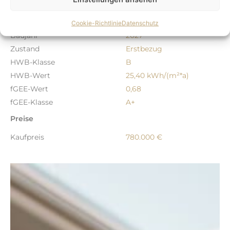
Objekt Details
ImmoNr.
Green2_Top_03_A
Cookie-Richtlinie
Datenschutz
Baujahr
2027
Zustand
Erstbezug
HWB-Klasse
B
HWB-Wert
25,40 kWh/(m²*a)
fGEE-Wert
0,68
fGEE-Klasse
A+
Preise
Kaufpreis
780.000 €