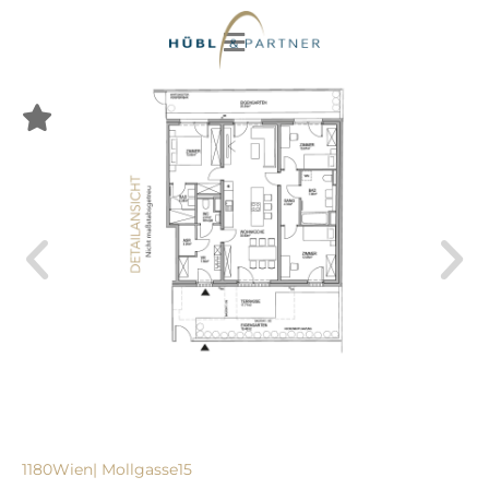
1180
Wien
| Mollgasse
15