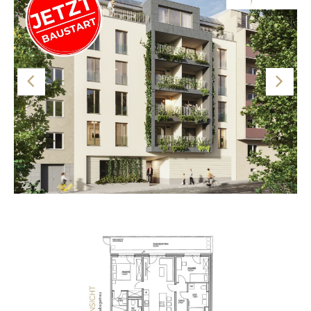
zur Wohnküche, einem Abstellraum und zu einer
separaten Toilette. Für ein wohltemperiertes Raumklima
sorgt die Bauteilaktivierung. Als zusätzlicher Komfort
wird die Wohnung auch mit einer Fußbodenheizung
ausgestattet.
Die Anlegerwohnung ist mit einer maßgeschneiderten
Einbauküche inkl. Markengeräten ausgestattet.
ACHTUNG VORSORGE-/INVESTORENWOHNUNG!
Bei dieser Wohnung handelt es sich um eine
VORSORGE-/INVESTORENWOHNUNG, welche auf
mindestens 20 Jahre vermietet werden muss. Der
Verkaufspreis versteht sich netto exkl. 20 % USt. und inkl.
Küche. Gerne kann diese auch als Eigentumswohnung zur
Grundriss
Eigennutzung erworben werden. Kontaktieren Sie uns
dazu gerne, wir stehen Ihnen für ein unverbindliches
Beratungsgespräch gerne zur Verfügung. Alle
Wohnungen des Projekts finden Sie außerdem unter
www.theparkside.at
Hinweis: Die Bilder sind als Beispiele angeführt. Die