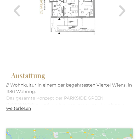
Aufteilung der jeweiligen Wohnung ist dem Grundriss zu
entnehmen. Sämtliche Visualisierungen sind
Symboldarstellungen und stellen den derzeitigen
Planungsstand dar.
Austattung
// Wohnkultur in einem der begehrtesten Viertel Wiens, in
1180 Währing.
Das gesamte Konzept der PARKSIDE GREEN
RESIDENCES ist auf die Ansprüche unserer Kundinnen
weiterlesen
und Kunden ausgerichtet. Auf Basis unserer Erfahrung
planen und errichten wir bereits seit 1993 hochwertige
Immobilien mit innovativen Technologien und attraktiven
Mehrwerten. Anlässlich unserer 30-jährigen
Erfolgsgeschichte entsteht dieses außergewöhnliche