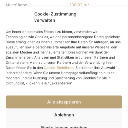
Nutzfläche
100,82 m²
Freifläche
57,77 m²
Cookie-Zustimmung
Kellerfläche
5,14 m²
verwalten
Gartenfläche
40 m²
Um Ihnen ein optimales Erlebnis zu bieten, verwenden wir
Anzahl Zimmer
4
Technologien wie Cookies, welche personenbezogene Daten speichern.
Anzahl Schlafzimmer
3
Diese ermöglichen es Ihnen automatisch Ihre Daten für Anfragen, an uns,
auszufüllen sowie personalisierte Angebote auf unserer Webseite, den
Anzahl Badezimmer
2
sozialen Medien und mehr zu erhalten. Dies können wir dank der
Anzahl sep. WC
1
Zusammenarbeit, Analysen und Statistiken mit unseren Partnern und
Drittanbietern. Mehr zu unseren Partnern und der Verwendung Ihrer
Terrassen
1
Daten finden Sie in den
Cookie-Richtlinien
. Sie können Ihre Auswahl
Balkon-/Terrassenfläche
17,77 m²
jederzeit ändern. Wenn Sie unsere Homepage vollumfänglich nutzen
möchten und die Nutzung und Speicherung von Cookies für Sie in
Ausstattung
Ordnung ist, klicken Sie auf „akzeptieren“.
Boden
Fliesen, Parkett
Befeuerung
Solar, Erdwärme
Alle akzeptieren
Heizungsart
Zentralheizung
Küche
Einbauküche
Ablehnen
Fahrstuhl
Personenaufzug
Einstellungen ansehen