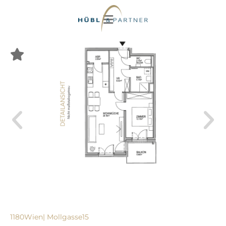
1180
Wien
| Mollgasse
15