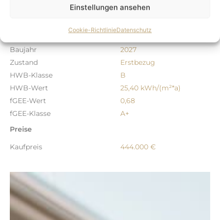
Fahrradraum
ja
Einstellungen ansehen
Objekt Details
Cookie-Richtlinie
Datenschutz
ImmoNr.
Green2_Top_08_A
Baujahr
2027
Zustand
Erstbezug
HWB-Klasse
B
HWB-Wert
25,40 kWh/(m²*a)
fGEE-Wert
0,68
fGEE-Klasse
A+
Preise
Kaufpreis
444.000 €