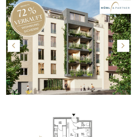
Abstellraum sorgen für noch mehr Komfort. Die
Wohnung verbindet zeitgemäße, hochqualitative
Ausstattung mit modernem Design. Ein
wohltemperiertes Raumklima wird von der
Bauteilaktivierung sichergestellt.
Die Anlegerwohnung ist mit einer maßgeschneiderten
Einbauküche inkl. Markengeräten ausgestattet.
ACHTUNG VORSORGE-/INVESTORENWOHNUNG!
Bei dieser Wohnung handelt es sich um eine
VORSORGE-/INVESTORENWOHNUNG, welche auf
mindestens 20 Jahre vermietet werden muss. Der
Verkaufspreis versteht sich netto exkl. 20 % USt. und inkl.
Küche. Gerne kann diese auch als Eigentumswohnung zur
Eigennutzung erworben werden. Kontaktieren Sie uns
dazu gerne, wir stehen Ihnen für ein unverbindliches
Grundriss
Beratungsgespräch gerne zur Verfügung. Alle
Wohnungen des Projekts finden Sie außerdem unter
www.theparkside.at
Hinweis: Die Bilder sind als Beispiele angeführt. Die