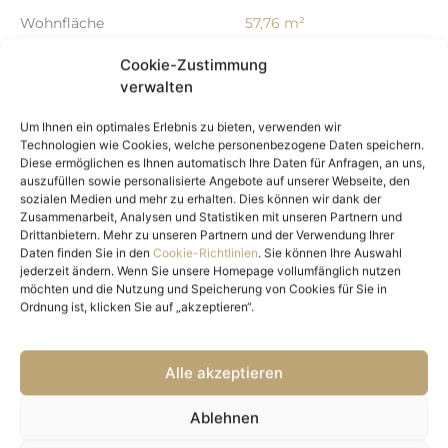
Wohnfläche
57,76 m²
Nutzfläche
57,76 m²
Cookie-Zustimmung
Freifläche
5,89 m²
verwalten
Kellerfläche
3,05 m²
Anzahl Zimmer
2
Um Ihnen ein optimales Erlebnis zu bieten, verwenden wir
Technologien wie Cookies, welche personenbezogene Daten speichern.
Anzahl Schlafzimmer
1
Diese ermöglichen es Ihnen automatisch Ihre Daten für Anfragen, an uns,
Anzahl Badezimmer
1
auszufüllen sowie personalisierte Angebote auf unserer Webseite, den
sozialen Medien und mehr zu erhalten. Dies können wir dank der
Anzahl sep. WC
1
Zusammenarbeit, Analysen und Statistiken mit unseren Partnern und
Balkone
1
Drittanbietern. Mehr zu unseren Partnern und der Verwendung Ihrer
Daten finden Sie in den
Cookie-Richtlinien
. Sie können Ihre Auswahl
Balkon-/Terrassenfläche
5,89 m²
jederzeit ändern. Wenn Sie unsere Homepage vollumfänglich nutzen
Ausstattung
möchten und die Nutzung und Speicherung von Cookies für Sie in
Ordnung ist, klicken Sie auf „akzeptieren“.
Boden
Fliesen, Parkett
Befeuerung
Solar, Erdwärme
Alle akzeptieren
Heizungsart
Zentralheizung
Küche
Einbauküche
Ablehnen
Fahrstuhl
Personenaufzug