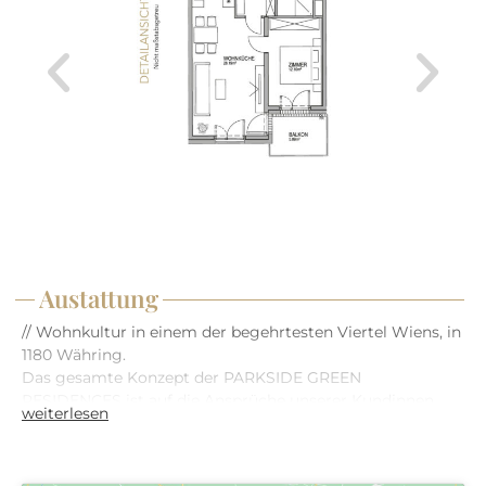
Aufteilung der jeweiligen Wohnung ist dem Grundriss zu
entnehmen. Sämtliche Visualisierungen sind
Symboldarstellungen und stellen den derzeitigen
Planungsstand dar.
Der Kauf ist provisionsfrei für die Käuferin oder den
Käufer.
Austattung
// Wohnkultur in einem der begehrtesten Viertel Wiens, in
1180 Währing.
Das gesamte Konzept der PARKSIDE GREEN
RESIDENCES ist auf die Ansprüche unserer Kundinnen
weiterlesen
und Kunden ausgerichtet. Auf Basis unserer Erfahrung
planen und errichten wir bereits seit 1993 hochwertige
Immobilien mit innovativen Technologien und attraktiven