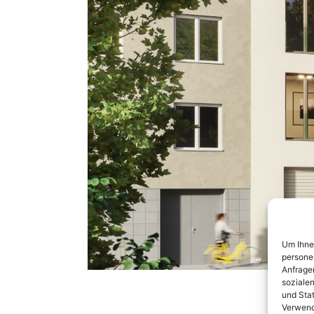
Um Ihne
persone
Anfragen
soziale
und Stat
Verwend