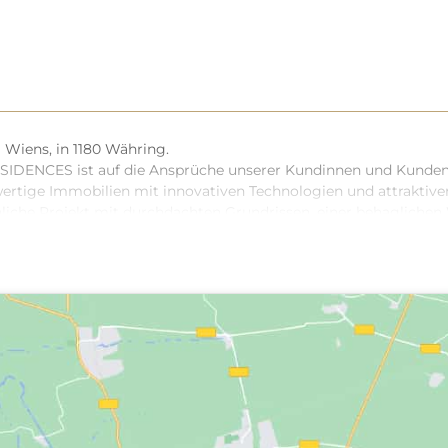
 Wiens, in 1180 Währing.
ENCES ist auf die Ansprüche unserer Kundinnen und Kunden a
hwertige Immobilien mit innovativen Technologien und attraktive
nliche Projekt mit durchdachten Grundrissen, einer behaglic
schattung, optionaler Smart-Home Vorbereitung, Parkettboden, 
 Die hauseigene Garage mit optionaler E-Lademöglichkeit biet
ein Versprechen an eine Lebensweise, die das Beste aus urbanem
begrünung, die Erdwärmepumpen und die PVT-Anlage versinnbi
kt.