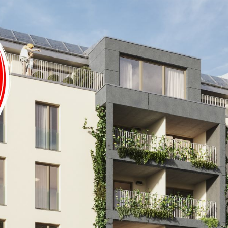
tivierung. Als zusätzlicher Komfort
ung ausgestattet.
Vorsorgewohnung erworben werden.
rojektwebsite www.theparkside.at
 Die Aufteilung der jeweiligen
liche Visualisierungen sind
en Planungsstand dar.