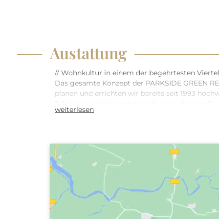
Austattung
// Wohnkultur in einem der begehrtesten Viertel
Das gesamte Konzept der PARKSIDE GREEN RESID
planen und errichten wir bereits seit 1993 hoc
Erfolgsgeschichte entsteht dieses außergewöh
weiterlesen
bodentiefen Fenstern mit elektrischer Außenbe
einbruchhemmender Wohnungseingangstüre (RC3).
für uns weit mehr als ein Bauvorhaben – es ist 
harmonischen Symbiose vereint. Die Fassaden
verbinden Park & Stadt.
Mehr Details:
www.theparkside.at
Kontaktieren Sie unser Vertriebsteam gerne dire