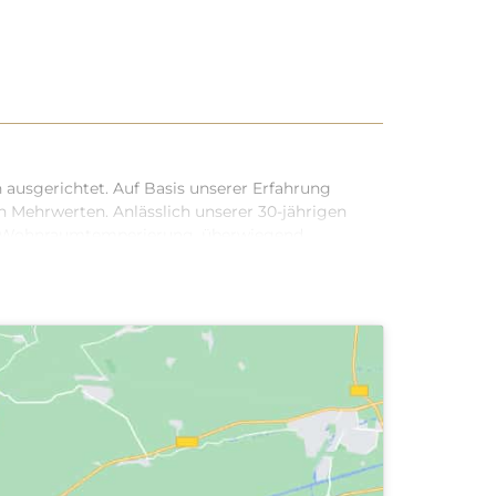
usgerichtet. Auf Basis unserer Erfahrung
n Mehrwerten. Anlässlich unserer 30-jährigen
hen Wohnraumtemperierung, überwiegend
Feinsteinzeug-Fliesen und
et zusätzlichen Komfort. Dieses Projekt ist
 Leben und der Schönheit der Natur in einer
ldlichen unser ökologisches Engagement und