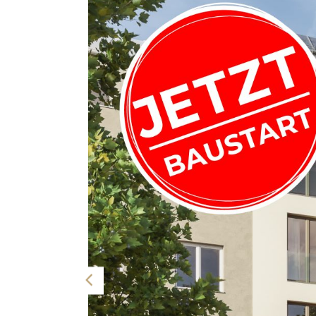
wohltemperiertes Raumklima sorgt die Bauteilak
wird die Wohnung auch mit einer Fußbodenheiz
Option für Anleger: Diese Wohnung kann als 
Nähere Informationen dazu finden Sie auf der P
Hinweis: Die Bilder sind als Beispiele angeführt.
Wohnung ist dem Grundriss zu entnehmen. Sämt
Symboldarstellungen und stellen den derzeitig