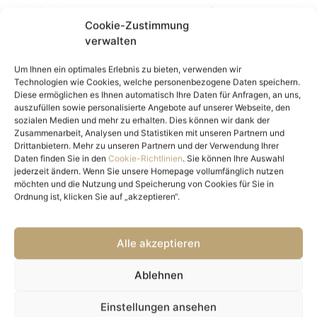
Nutzfläche
70,51 m²
Cookie-Zustimmung
Freifläche
3,47 m²
verwalten
Kellerfläche
3,87 m²
Anzahl Zimmer
3
Um Ihnen ein optimales Erlebnis zu bieten, verwenden wir
Technologien wie Cookies, welche personenbezogene Daten speichern.
Anzahl Schlafzimmer
2
Diese ermöglichen es Ihnen automatisch Ihre Daten für Anfragen, an uns,
Anzahl Badezimmer
1
auszufüllen sowie personalisierte Angebote auf unserer Webseite, den
sozialen Medien und mehr zu erhalten. Dies können wir dank der
Anzahl sep. WC
1
Zusammenarbeit, Analysen und Statistiken mit unseren Partnern und
Balkon-/Terrassenfläche
3,47 m²
Drittanbietern. Mehr zu unseren Partnern und der Verwendung Ihrer
Loggien
1
Daten finden Sie in den
Cookie-Richtlinien
. Sie können Ihre Auswahl
jederzeit ändern. Wenn Sie unsere Homepage vollumfänglich nutzen
Ausstattung
möchten und die Nutzung und Speicherung von Cookies für Sie in
Ordnung ist, klicken Sie auf „akzeptieren“.
Boden
Fliesen, Parkett
Befeuerung
Solar, Erdwärme
Alle akzeptieren
Heizungsart
Zentralheizung
Fahrstuhl
Personenaufzug
Ablehnen
Fahrradraum
ja
Objekt Details
Einstellungen ansehen