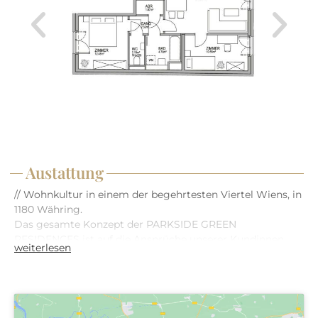
Austattung
// Wohnkultur in einem der begehrtesten Viertel Wiens, in
1180 Währing.
Das gesamte Konzept der PARKSIDE GREEN
RESIDENCES ist auf die Ansprüche unserer Kundinnen
weiterlesen
und Kunden ausgerichtet. Auf Basis unserer Erfahrung
planen und errichten wir bereits seit 1993 hochwertige
Immobilien mit innovativen Technologien und attraktiven
Mehrwerten. Anlässlich unserer 30-jährigen
Erfolgsgeschichte entsteht dieses außergewöhnliche