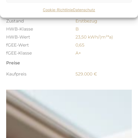
ImmoNr.
Green1_Top_07_E
Cookie-Richtlinie
Datenschutz
Baujahr
2027
Zustand
Erstbezug
HWB-Klasse
B
HWB-Wert
23,50 kWh/(m²*a)
fGEE-Wert
0,65
fGEE-Klasse
A+
Preise
Kaufpreis
529.000 €