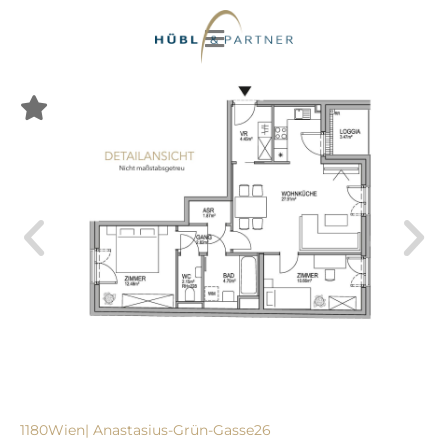
1180
Wien
| Anastasius-Grün-Gasse
26