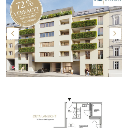
Ausstattung mit modernem Design. Ein
wohltemperiertes Raumklima wird von der
Bauteilaktivierung sichergestellt.
Option für Anleger: Diese Wohnung kann als
Vorsorgewohnung erworben werden. Nähere
Informationen dazu finden Sie auf der Projektwebsite
www.theparkside.at
Hinweis: Die Bilder sind als Beispiele angeführt. Die
Aufteilung der jeweiligen Wohnung ist dem Grundriss zu
entnehmen. Sämtliche Visualisierungen sind
Symboldarstellungen und stellen den derzeitigen
Planungsstand dar.
Der Kauf ist provisionsfrei für die Käuferin oder den
Grundriss
Käufer.