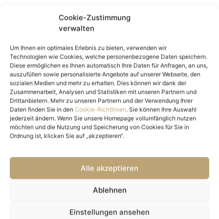
Nutzfläche
58,94 m²
Cookie-Zustimmung
Freifläche
6,33 m²
verwalten
Kellerfläche
3,27 m²
Anzahl Zimmer
2
Um Ihnen ein optimales Erlebnis zu bieten, verwenden wir
Technologien wie Cookies, welche personenbezogene Daten speichern.
Anzahl Schlafzimmer
1
Diese ermöglichen es Ihnen automatisch Ihre Daten für Anfragen, an uns,
Anzahl Badezimmer
1
auszufüllen sowie personalisierte Angebote auf unserer Webseite, den
sozialen Medien und mehr zu erhalten. Dies können wir dank der
Anzahl sep. WC
1
Zusammenarbeit, Analysen und Statistiken mit unseren Partnern und
Balkon-/Terrassenfläche
6,33 m²
Drittanbietern. Mehr zu unseren Partnern und der Verwendung Ihrer
Loggien
1
Daten finden Sie in den
Cookie-Richtlinien
. Sie können Ihre Auswahl
jederzeit ändern. Wenn Sie unsere Homepage vollumfänglich nutzen
Ausstattung
möchten und die Nutzung und Speicherung von Cookies für Sie in
Ordnung ist, klicken Sie auf „akzeptieren“.
Boden
Fliesen, Parkett
Befeuerung
Solar, Erdwärme
Alle akzeptieren
Heizungsart
Zentralheizung
Fahrstuhl
Personenaufzug
Ablehnen
Fahrradraum
ja
Objekt Details
Einstellungen ansehen