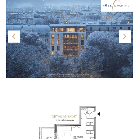
Bauteilaktivierung sichergestellt.
Option für Anleger: Diese Wohnung kann als
Vorsorgewohnung erworben werden. Nähere
Informationen dazu finden Sie auf der Projektwebsite
www.theparkside.at
Hinweis: Die Bilder sind als Beispiele angeführt. Die
Aufteilung der jeweiligen Wohnung ist dem Grundriss zu
entnehmen. Sämtliche Visualisierungen sind
Symboldarstellungen und stellen den derzeitigen
Planungsstand dar.
Der Kauf ist provisionsfrei für die Käuferin oder den
Käufer.
Grundriss