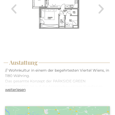
Austattung
// Wohnkultur in einem der begehrtesten Viertel Wiens, in
1180 Währing.
Das gesamte Konzept der PARKSIDE GREEN
RESIDENCES ist auf die Ansprüche unserer Kundinnen
weiterlesen
und Kunden ausgerichtet. Auf Basis unserer Erfahrung
planen und errichten wir bereits seit 1993 hochwertige
Immobilien mit innovativen Technologien und attraktiven
Mehrwerten. Anlässlich unserer 30-jährigen
Erfolgsgeschichte entsteht dieses außergewöhnliche