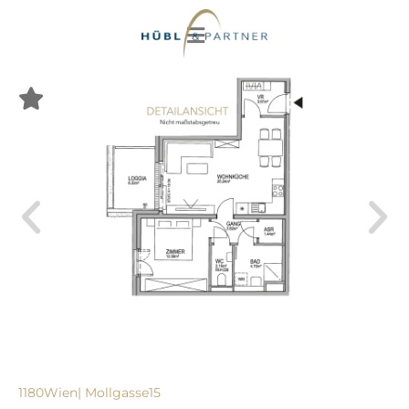
1180
Wien
| Mollgasse
15