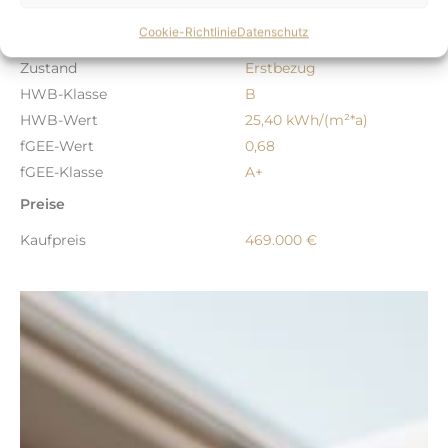
ImmoNr.
Green2_Top_05_E
Cookie-Richtlinie
Datenschutz
Baujahr
2027
Zustand
Erstbezug
HWB-Klasse
B
HWB-Wert
25,40 kWh/(m²*a)
fGEE-Wert
0,68
fGEE-Klasse
A+
Preise
Kaufpreis
469.000 €