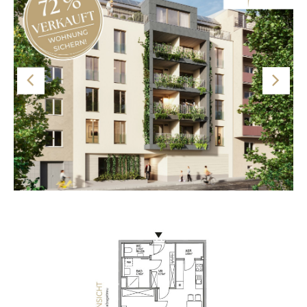
wohltemperiertes Raumklima wird von der
Bauteilaktivierung sichergestellt.
Option für Anleger: Diese Wohnung kann als
Vorsorgewohnung erworben werden. Nähere
Informationen dazu finden Sie auf der Projektwebsite
www.theparkside.at
Hinweis: Die Bilder sind als Beispiele angeführt. Die
Aufteilung der jeweiligen Wohnung ist dem Grundriss zu
entnehmen. Sämtliche Visualisierungen sind
Symboldarstellungen und stellen den derzeitigen
Planungsstand dar.
Der Kauf ist provisionsfrei für die Käuferin oder den
Käufer.
Grundriss