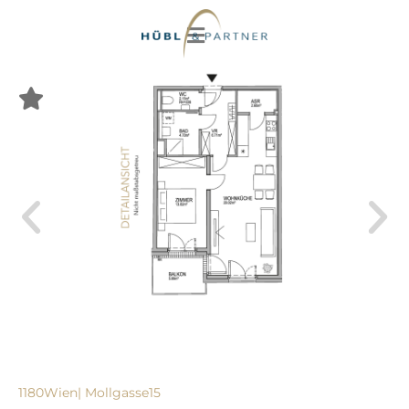
1180
Wien
| Mollgasse
15