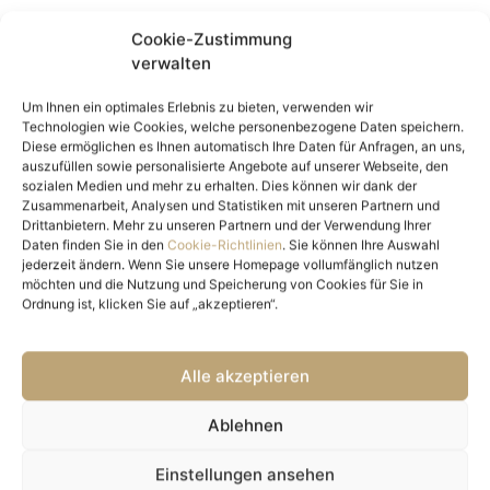
Nutzfläche
59 m²
Cookie-Zustimmung
Freifläche
5,89 m²
verwalten
Kellerfläche
4,4 m²
Anzahl Zimmer
2
Um Ihnen ein optimales Erlebnis zu bieten, verwenden wir
Technologien wie Cookies, welche personenbezogene Daten speichern.
Anzahl Schlafzimmer
1
Diese ermöglichen es Ihnen automatisch Ihre Daten für Anfragen, an uns,
Anzahl Badezimmer
1
auszufüllen sowie personalisierte Angebote auf unserer Webseite, den
sozialen Medien und mehr zu erhalten. Dies können wir dank der
Anzahl sep. WC
1
Zusammenarbeit, Analysen und Statistiken mit unseren Partnern und
Balkone
1
Drittanbietern. Mehr zu unseren Partnern und der Verwendung Ihrer
Balkon-/Terrassenfläche
5,89 m²
Daten finden Sie in den
Cookie-Richtlinien
. Sie können Ihre Auswahl
jederzeit ändern. Wenn Sie unsere Homepage vollumfänglich nutzen
Ausstattung
möchten und die Nutzung und Speicherung von Cookies für Sie in
Ordnung ist, klicken Sie auf „akzeptieren“.
Boden
Fliesen, Parkett
Befeuerung
Solar, Erdwärme
Alle akzeptieren
Heizungsart
Zentralheizung
Fahrstuhl
Personenaufzug
Ablehnen
Fahrradraum
ja
Objekt Details
Einstellungen ansehen