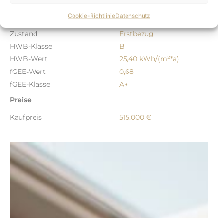
ImmoNr.
Green2_Top_13_E
Cookie-Richtlinie
Datenschutz
Baujahr
2027
Zustand
Erstbezug
HWB-Klasse
B
HWB-Wert
25,40 kWh/(m²*a)
fGEE-Wert
0,68
fGEE-Klasse
A+
Preise
Kaufpreis
515.000 €